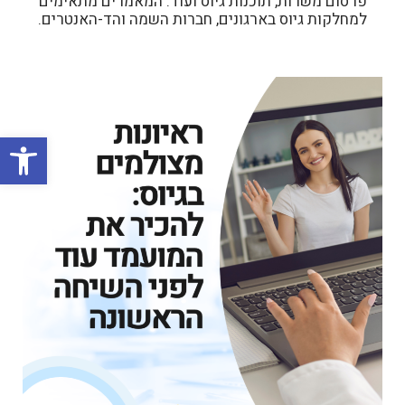
פרסום משרות, תוכנות גיוס ועוד. המאמרים מתאימים
למחלקות גיוס בארגונים, חברות השמה והד-האנטרים.
פתח סרגל