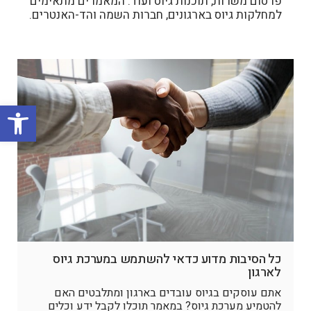
פרסום משרות, תוכנות גיוס ועוד. המאמרים מתאימים
למחלקות גיוס בארגונים, חברות השמה והד-האנטרים.
פתח סרגל
כל הסיבות מדוע כדאי להשתמש במערכת גיוס
לארגון
אתם עוסקים בגיוס עובדים בארגון ומתלבטים האם
להטמיע מערכת גיוס? במאמר תוכלו לקבל ידע וכלים