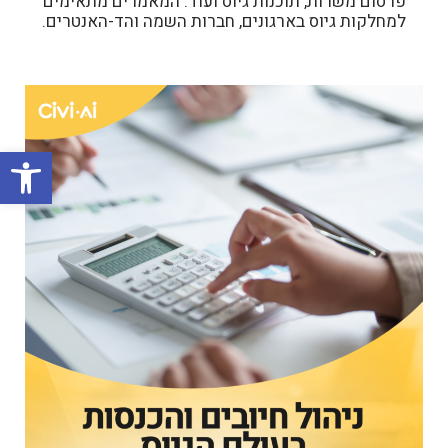
פרסום משרות, תוכנות גיוס ועוד. המאמרים מתאימים
למחלקות גיוס בארגונים, חברות השמה והד-האנטרים.
פתח סרגל