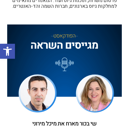
פרסום משרות, תוכנות גיוס ועוד. המאמרים מתאימים
למחלקות גיוס בארגונים, חברות השמה והד-האנטרים.
פתח סרגל