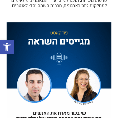
פרסום משרות, תוכנות גיוס ועוד. המאמרים מתאימים
למחלקות גיוס בארגונים, חברות השמה והד-האנטרים.
פתח סרגל