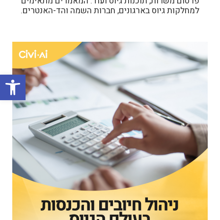
פרסום משרות, תוכנות גיוס ועוד. המאמרים מתאימים
למחלקות גיוס בארגונים, חברות השמה והד-האנטרים.
פתח סרגל