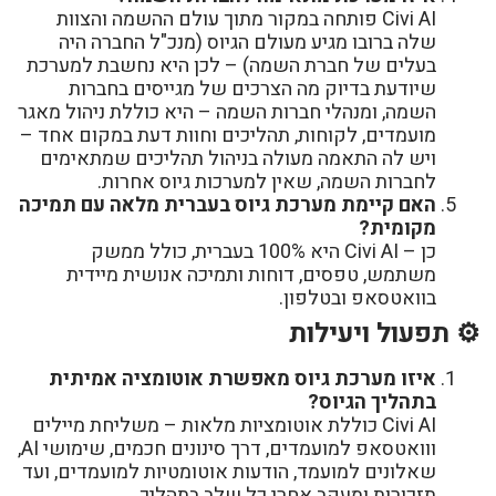
Civi AI פותחה במקור מתוך עולם ההשמה והצוות
שלה ברובו מגיע מעולם הגיוס (מנכ"ל החברה היה
בעלים של חברת השמה) – לכן היא נחשבת למערכת
שיודעת בדיוק מה הצרכים של מגייסים בחברות
השמה, ומנהלי חברות השמה – היא כוללת ניהול מאגר
מועמדים, לקוחות, תהליכים וחוות דעת במקום אחד –
ויש לה התאמה מעולה בניהול תהליכים שמתאימים
לחברות השמה, שאין למערכות גיוס אחרות.
האם קיימת מערכת גיוס בעברית מלאה עם תמיכה
מקומית?
כן – Civi AI היא 100% בעברית, כולל ממשק
משתמש, טפסים, דוחות ותמיכה אנושית מיידית
בוואטסאפ ובטלפון.
⚙️ תפעול ויעילות
איזו מערכת גיוס מאפשרת אוטומציה אמיתית
בתהליך הגיוס?
Civi AI כוללת אוטומציות מלאות – משליחת מיילים
ווואטסאפ למועמדים, דרך סינונים חכמים, שימושי AI,
שאלונים למועמד, הודעות אוטומטיות למועמדים, ועד
תזכורות ומעקב אחרי כל שלב בתהליך.