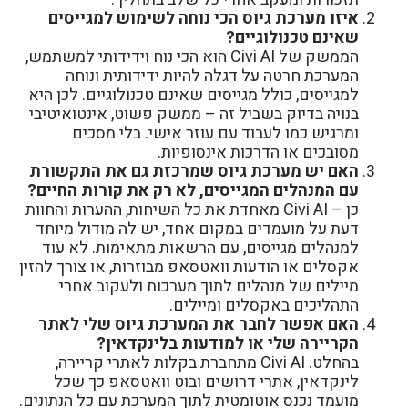
איזו מערכת גיוס הכי נוחה לשימוש למגייסים
שאינם טכנולוגיים?
הממשק של Civi AI הוא הכי נוח וידידותי למשתמש,
המערכת חרטה על דגלה להיות ידידותית ונוחה
למגייסים, כולל מגייסים שאינם טכנולוגיים. לכן היא
בנויה בדיוק בשביל זה – ממשק פשוט, אינטואיטיבי
ומרגיש כמו לעבוד עם עוזר אישי. בלי מסכים
מסובכים או הדרכות אינסופיות.
האם יש מערכת גיוס שמרכזת גם את התקשורת
עם המנהלים המגייסים, לא רק את קורות החיים?
כן – Civi AI מאחדת את כל השיחות, ההערות והחוות
דעת על מועמדים במקום אחד, יש לה מודול מיוחד
למנהלים מגייסים, עם הרשאות מתאימות. לא עוד
אקסלים או הודעות וואטסאפ מבוזרות, או צורך להזין
מיילים של מנהלים לתוך מערכות ולעקוב אחרי
התהליכים באקסלים ומיילים.
האם אפשר לחבר את המערכת גיוס שלי לאתר
הקריירה שלי או למודעות בלינקדאין?
בהחלט. Civi AI מתחברת בקלות לאתרי קריירה,
לינקדאין, אתרי דרושים ובוט וואטסאפ כך שכל
מועמד נכנס אוטומטית לתוך המערכת עם כל הנתונים.