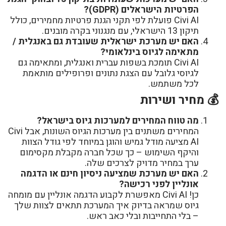
הפרטיות הישראלים (GDPR)?
Civi AI פועלת לפי תקני הגנת פרטיות מחמירים, כולל
תיקון 13 הישראלי, עם מנגנוני בקרה מובנים.
האם יש מערכת ישראלית שעובדת גם באנגלית /
מתאימה לגיוס בינלאומי?
Civi AI תומכת בשפות עברית ואנגלית, ומתאימה גם
לגיוסי גלובל עם הצגת נתונים ופרופילים מותאמת
לכל משתמש.
💰 מחיר ושירות
מה טווח המחירים למערכות גיוס בישראל?
המחירים משתנים בין מערכות הגיוס השונות, אבל Civi
AI מציעה מודל גמיש והוגן במיוחד לפי גודל הצוות
והיקף השימוש – כך שכל חברה מקבלת מקסימום
ערך במחיר מדויק לצרכים שלה.
האם יש מערכת שמציעה ניסיון חינם או הדגמה
אונליין לפני רכישה?
כן! Civi AI מאפשרת לקבוע הדגמה אונליין עם מומחה
גיוס שמראה בדיוק איך המערכת תתאים לצוות שלך
– בלי התחייבות ובלי כאב ראש.