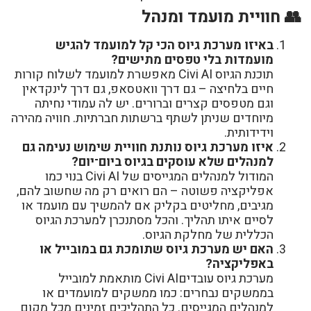
👥 חוויית מועמד ומנהל
באיזו מערכת גיוס הכי קל למועמד להגיש
מועמדות בלי טפסים מתישים?
תוכנת הגיוס Civi AI מאפשרת למועמד לשלוח קורות
חיים בלחיצה – גם דרך וואטסאפ, גם דרך לינקדאין
וגם מטפסים קצרים וברורים. יש לה עמודי נחיתה
מיוחדים שניתן לשתף ברשתות חברתיות. חוויה מהירה
וידידותית.
איזו מערכת גיוס נותנת חוויית שימוש נעימה גם
למנהלים שלא עוסקים בגיוס ביום־יום?
המודול למנהלים המגייסים של Civi AI בנוי כמו
אפליקציה פשוטה – הם רואים רק מה שחשוב להם,
מגיבים, מחליטים בקליק אם להמשיך עם מועמד או
לסיים איתו תהליך. והכל מסתנכרן למערכת הגיוס
הכללית של מחלקת הגיוס.
האם יש מערכת גיוס שתומכת גם במובייל או
באפליקציה?
מערכת גיוס עובדיםCivi AI מותאמת למובייל
בממשקים נבחרים: כמו ממשקים למועמדים או
למנהלים המגייסים. כל התהליכים זמינים מכל מקום