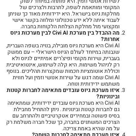
לשירות אנושי וזמין. היא פותחה במיוחד לשוק
המקומי ומותאמת לשפה, לתרבות ולצרכים של
מחלקות גיוס בישראל. היא ידידותית מאוד כך שניתן
לעבוד איתה ללא ידע טכנולוגי ומלווה בקשר אישי
ומקצועי מול מחלקת הצלחת הלקוחות בחברה.
מה ההבדל בין מערכת Civi AI לבין מערכות גיוס
אחרות?
Civi AI היא מערכת גיוס מובילה, בנויה בשפה העברית,
שנבנתה במיוחד לעולם הגיוס הישראלי – עם ממשק
בעברית, שירות מקומי ופיצ’רים אמיתיים לגיוס ולא
רק לניהול משימות. היא קלה לשימוש, אינטואיטיבית
וכוללת אוטומציות חכמות שמקצרות תהליכים. בנוסף
Civi AI שמה דגש על שירות אנושי וזמין ועל חווית
משתמש ידידותית ונוחה.
איזו מערכת גיוס עובדים מתאימה לחברות קטנות
ובינוניות?
Civi AI היא מערכת גיוס עובדים ידידותית, שמתאימה
גם לחברות קטנות ובינוניות . ניתן להתחיל מחבילת
בסיס פשוטה ובמחירים אטקרטיביים ולהתרחב עם
הצרכים המשתנים בחברה, כך שכל חברה משלמת רק
על מה שהיא באמת צריכה.
איזו מערכת מתאימה לחברות השמה?