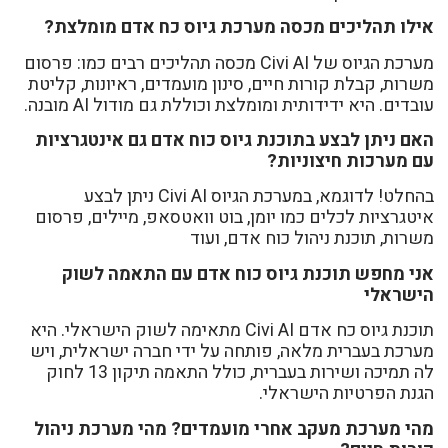
אילו תהליכים מכסה מערכת גיוס כח אדם מומלצת?
מערכת הגיוס של Civi AI מכסה תהליכים רבים כמו: פרסום
משרות, קבלת קורות חיים, סינון מועמדים, ראיונות, קליטת
עובדים. היא ידידותית ומומלצת וכוללת גם מודול AI מובנה.
האם ניתן לבצע בתוכנת גיוס כוח אדם גם אינטגרציות
עם מערכות חיצוניות?
בהחלט! לדוגמא, במערכת הגיוס Civi AI ניתן לבצע
איטגרציות לכלים כמו יומן, בוט וואטסאפ, מיילים, פרסום
משרות, תוכנת ניהול כוח אדם, ועוד
אני מחפש תוכנת גיוס כוח אדם עם התאמה לשוק
הישראלי
תוכנת גיוס כח אדם Civi AI מתאימה לשוק הישראלי. היא
מערכת בעברית מלאה, פותחה על ידי חברה ישראלית, ויש
לה תמיכה ושירות בעברית, כולל התאמה תיקון 13 לחוק
הגנת הפרטיות הישראלי.
מהי מערכת מעקב אחרי מועמדים? מהי מערכת ניהול