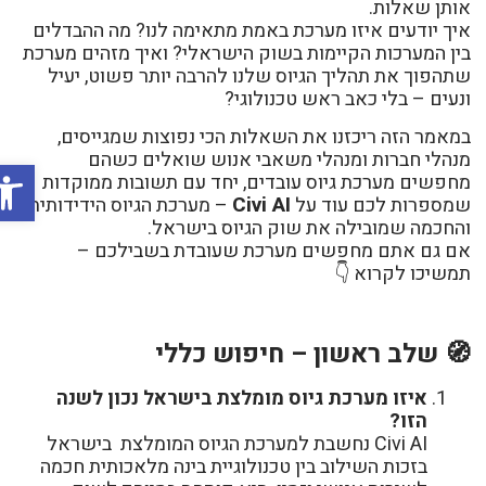
אותן שאלות.
איך יודעים איזו מערכת באמת מתאימה לנו? מה ההבדלים
בין המערכות הקיימות בשוק הישראלי? ואיך מזהים מערכת
שתהפוך את תהליך הגיוס שלנו להרבה יותר פשוט, יעיל
ונעים – בלי כאב ראש טכנולוגי?
במאמר הזה ריכזנו את השאלות הכי נפוצות שמגייסים,
מנהלי חברות ומנהלי משאבי אנוש שואלים כשהם
פתח סר
מחפשים מערכת גיוס עובדים, יחד עם תשובות ממוקדות
Civi AI
שמספרות לכם עוד על
– מערכת הגיוס הידידותית
והחכמה שמובילה את שוק הגיוס בישראל.
אם גם אתם מחפשים מערכת שעובדת בשבילכם –
תמשיכו לקרוא 👇
🧭 שלב ראשון – חיפוש כללי
איזו מערכת גיוס מומלצת בישראל נכון לשנה
הזו?
Civi AI נחשבת למערכת הגיוס המומלצת בישראל
בזכות השילוב בין טכנולוגיית בינה מלאכותית חכמה