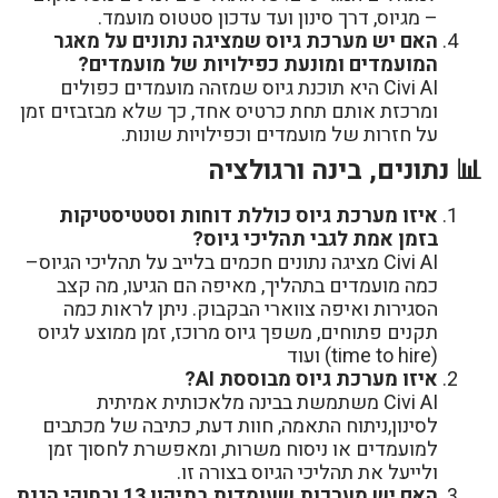
– מגיוס, דרך סינון ועד עדכון סטטוס מועמד.
האם יש מערכת גיוס שמציגה נתונים על מאגר
המועמדים ומונעת כפילויות של מועמדים?
Civi AI היא תוכנת גיוס שמזהה מועמדים כפולים
ומרכזת אותם תחת כרטיס אחד, כך שלא מבזבזים זמן
על חזרות של מועמדים וכפילויות שונות.
📊 נתונים, בינה ורגולציה
איזו מערכת גיוס כוללת דוחות וסטטיסטיקות
בזמן אמת לגבי תהליכי גיוס?
Civi AI מציגה נתונים חכמים בלייב על תהליכי הגיוס–
כמה מועמדים בתהליך, מאיפה הם הגיעו, מה קצב
הסגירות ואיפה צווארי הבקבוק. ניתן לראות כמה
תקנים פתוחים, משפך גיוס מרוכז, זמן ממוצע לגיוס
(time to hire) ועוד
איזו מערכת גיוס מבוססת AI?
Civi AI משתמשת בבינה מלאכותית אמיתית
לסינון,ניתוח התאמה, חוות דעת, כתיבה של מכתבים
למועמדים או ניסוח משרות, ומאפשרת לחסוך זמן
ולייעל את תהליכי הגיוס בצורה זו.
האם יש מערכות שעומדות בתיקון 13 ובחוקי הגנת