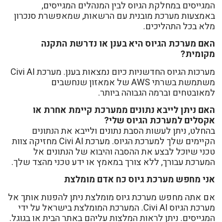
המגייסים במחלקת הגיוס לבין המנהלים המגייסים,
באמצעות מערכת מובנית עם הרשאות, שמאפשרת סנכרון
מלא בכל התהליכים.
האם מערכת הגיוס היא בענן או נדרשת התקנה
מקומית?
מערכות הגיוס החדשניות כיום נמצאות בענן. מערכת Civi AI
משתמשת בשרתי AWS של אמאזון שנחשבים
למאובטחים וברמה הגבוהה ביותר.
האם ניתן לייבא נתונים ממערכת קיימת אחרת או
אקסלים למערכת הגיוס שלי?
בהחלט, ניתן לעשות הסבת נתונים ולייבא את הנתונים
הקיימים שלך למערכת הגיוס. מערכת Civi AI מחזיקה צוות
טכני שיוכל לבצע את ההסבה והיבוא של הנתונים אל
המערכת עבורך, ללא צורך במאמץ או ידע טכני מהצד שלך.
אני מחפש מערכת גיוס כח אדם מומלצת
אם אתה מחפש מערכת גיוס מומלצת ניתן להפנות אותך אל
מערכת הגיוס Civi AI. המערכת המומלצת בישראל על ידי
המגייסים. ניתן לראות המלצות עליהם באתר הבית או בגוגל.