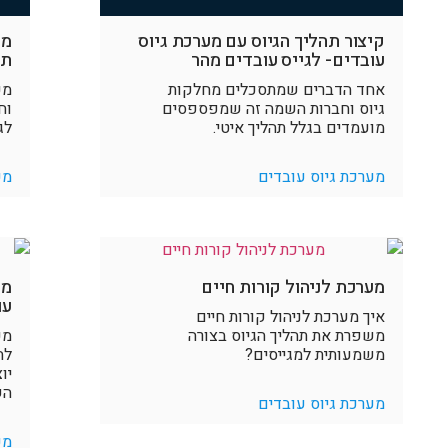
קיצור תהליך הגיוס עם מערכת גיוס
מע
עובדים- לגייס עובדים מהר
תו
אחד הדברים שמתסכלים מחלקות
מע
גיוס וחברות השמה זה שמפספסים
וח
מועמדים בגלל תהליך איטי.
לג
מערכת גיוס עובדים
מע
מערכת לניהול קורות חיים
מע
עו
איך מערכת לניהול קורות חיים
משפרת את תהליך הגיוס בצורה
מע
משמעותית למגייסים?
לח
הש
מערכת גיוס עובדים
מע