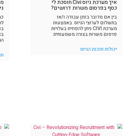
איך מערכת גיוס Civi חוסכת לי
מח
כסף בפרסום משרות דרושים?
גי
בין אם מדובר בזמן עבודה ו/או
כמ
בתשלום לערוצי הגיוס. באמצעות
לה
מערכת CIVI ניתן להפחית בעלויות
בו
פרסום משרות בצורה משמעותית.
בא
הח
יכולות תוכנת הגיוס
תו