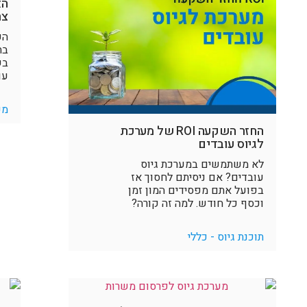
הא
צר
הק
בת
בש
עו
מע
החזר השקעה ROI של מערכת
לגיוס עובדים
לא משתמשים במערכת גיוס
עובדים? אם ניסיתם לחסוך אז
בפועל אתם מפסידים המון זמן
וכסף כל חודש. למה זה קורה?
תוכנת גיוס - כללי