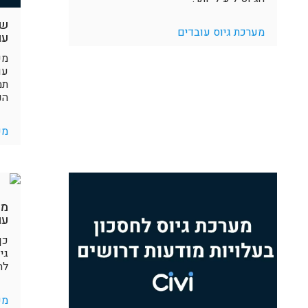
שא
מערכת גיוס עובדים
עו
מע
עו
תמ
הנ
מע
מע
עו
כך
גי
לח
מע