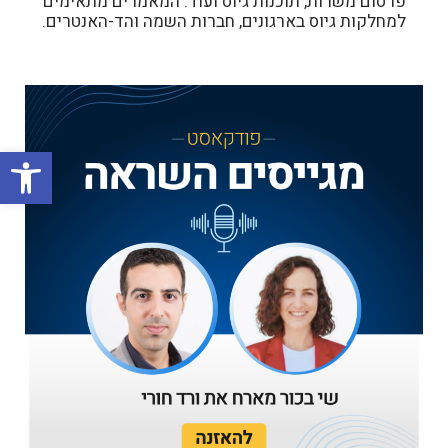
פרסום משרות, תוכנות גיוס ועוד. המאמרים מתאימים
למחלקות גיוס בארגונים, חברות השמה והד-האנטרים.
פתח סרגל